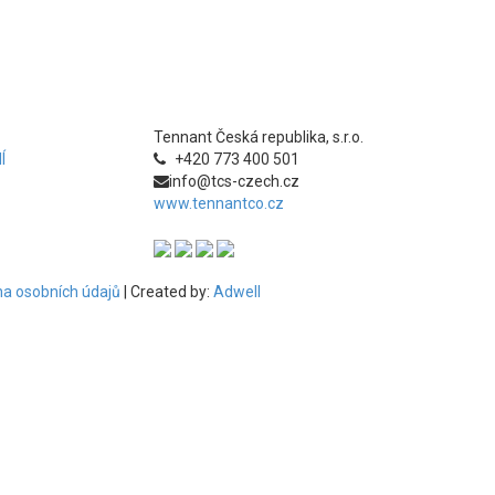
Tennant Česká republika, s.r.o.
Í
+420 773 400 501
info@tcs-czech.cz
www.tennantco.cz
a osobních údajů
| Created by:
Adwell