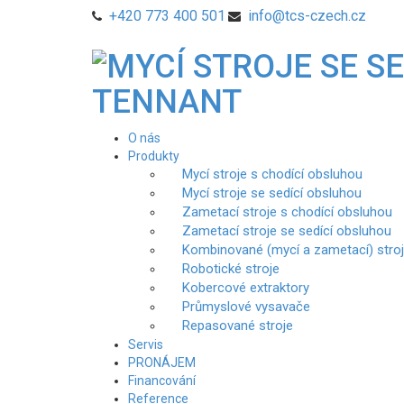
+420 773 400 501
info@tcs-czech.cz
O nás
Produkty
Mycí stroje s chodící obsluhou
Mycí stroje se sedící obsluhou
Zametací stroje s chodící obsluhou
Zametací stroje se sedící obsluhou
Kombinované (mycí a zametací) stro
Robotické stroje
Kobercové extraktory
Průmyslové vysavače
Repasované stroje
Servis
PRONÁJEM
Financování
Reference