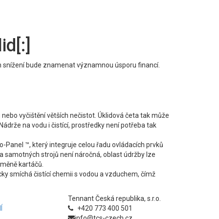
id[:]
jich snížení bude znamenat významnou úsporu financí.
nebo vyčištění větších nečistot. Úklidová četa tak může
Nádrže na vodu i čistící, prostředky není potřeba tak
o-Panel ™, který integruje celou řadu ovládacích prvků
a samotných strojů není náročná, oblast údržby lze
výměně kartáčů.
cky smíchá čistící chemii s vodou a vzduchem, čímž
Tennant Česká republika, s.r.o.
Í
+420 773 400 501
info@tcs-czech.cz