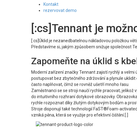
Kontakt
rezervovat demo
[:cs]Tennant je možnos
[:cs]Úklid je nezanedbatelnou nákladovou položkou větš
Představíme si, jakým způsobem snižuje společnost Te
Zapomeňte na úklid s kb
Moderní zařízení značky Tennant zajistí rychlý a velmi
postupovat bez zbytečného zdržování a plynule uklidit da
často naplňovat, čímž se rovněž ušetří mnoho řasu.
Zaměstnanci se se stroji naučí rychle pracovat, jelikož
do intuitivního rozhraní dotykové obrazovky. Obrazovk
rychle rozpoznat díky žlutým dotykovým bodům a prostře
Stroje disponují také technologií FaST®Foam-activated 
vzniká pěna, která se využije pro efektivní čištění.[:]