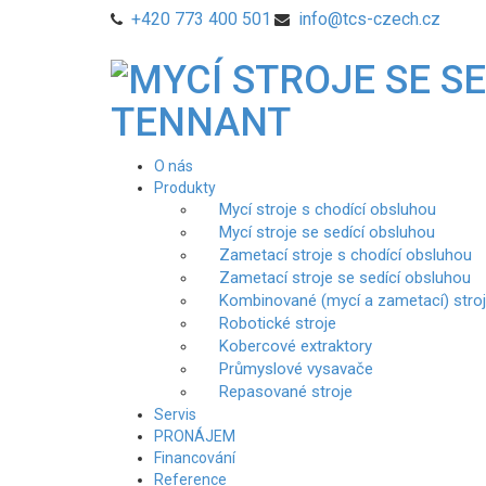
+420 773 400 501
info@tcs-czech.cz
O nás
Produkty
Mycí stroje s chodící obsluhou
Mycí stroje se sedící obsluhou
Zametací stroje s chodící obsluhou
Zametací stroje se sedící obsluhou
Kombinované (mycí a zametací) stro
Robotické stroje
Kobercové extraktory
Průmyslové vysavače
Repasované stroje
Servis
PRONÁJEM
Financování
Reference