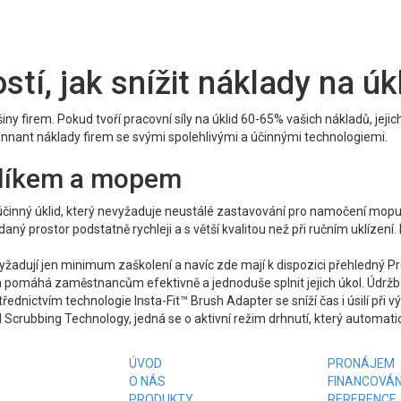
tí, jak snížit náklady na úkl
iny firem. Pokud tvoří pracovní síly na úklid 60-65% vašich nákladů, je
nnant náklady firem se svými spolehlivými a účinnými technologiemi.
elíkem a mopem
 účinný úklid, který nevyžaduje neustálé zastavování pro namočení mopu 
ný prostor podstatně rychleji a s větší kvalitou než při ručním uklízení. 
 vyžadují jen minimum zaškolení a navíc zde mají k dispozici přehledný Pr
a pomáhá zaměstnancům efektivně a jednoduše splnit jejich úkol. Údržb
dnictvím technologie Insta-Fit™ Brush Adapter se sníží čas i úsilí při 
Scrubbing Technology, jedná se o aktivní režim drhnutí, který automati
ÚVOD
PRONÁJEM
O NÁS
FINANCOVÁN
PRODUKTY
RERERENCE