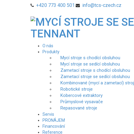
+420 773 400 501
info@tcs-czech.cz
O nás
Produkty
Mycí stroje s chodící obsluhou
Mycí stroje se sedící obsluhou
Zametací stroje s chodící obsluhou
Zametací stroje se sedící obsluhou
Kombinované (mycí a zametací) stro
Robotické stroje
Kobercové extraktory
Průmyslové vysavače
Repasované stroje
Servis
PRONÁJEM
Financování
Reference