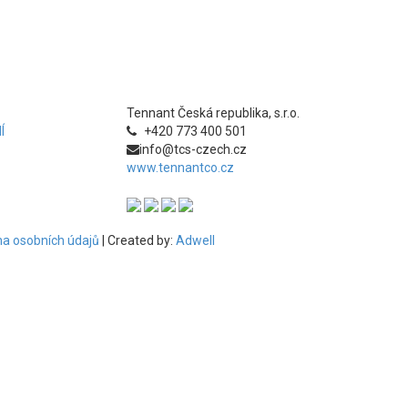
Tennant Česká republika, s.r.o.
Í
+420 773 400 501
info@tcs-czech.cz
www.tennantco.cz
a osobních údajů
| Created by:
Adwell