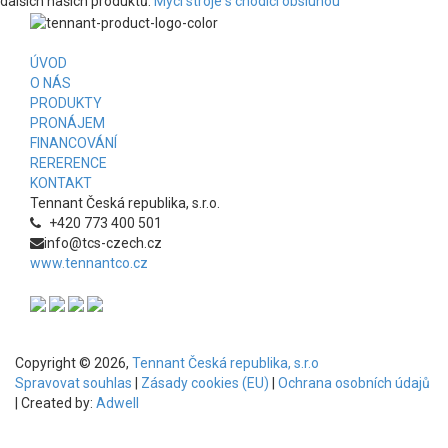
dalších našich produktů.
Mycí stroje s chodící obsluhou
ÚVOD
O NÁS
PRODUKTY
PRONÁJEM
FINANCOVÁNÍ
RERERENCE
KONTAKT
Tennant Česká republika, s.r.o.
+420 773 400 501
info@tcs-czech.cz
www.tennantco.cz
Copyright © 2026,
Tennant Česká republika, s.r.o
Spravovat souhlas
|
Zásady cookies (EU)
|
Ochrana osobních údajů
| Created by:
Adwell