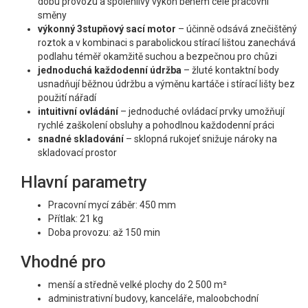
dobu provozu a spolehlivý výkon během celé pracovní
směny
výkonný 3stupňový sací motor
– účinně odsává znečištěný
roztok a v kombinaci s parabolickou stírací lištou zanechává
podlahu téměř okamžitě suchou a bezpečnou pro chůzi
jednoduchá každodenní údržba
– žluté kontaktní body
usnadňují běžnou údržbu a výměnu kartáče i stírací lišty bez
použití nářadí
intuitivní ovládání
– jednoduché ovládací prvky umožňují
rychlé zaškolení obsluhy a pohodlnou každodenní práci
snadné skladování
– sklopná rukojeť snižuje nároky na
skladovací prostor
Hlavní parametry
Pracovní mycí záběr:
450 mm
Přítlak:
21 kg
Doba provozu:
až 150 min
Vhodné pro
menší a středně velké plochy do 2 500 m²
administrativní budovy, kanceláře, maloobchodní