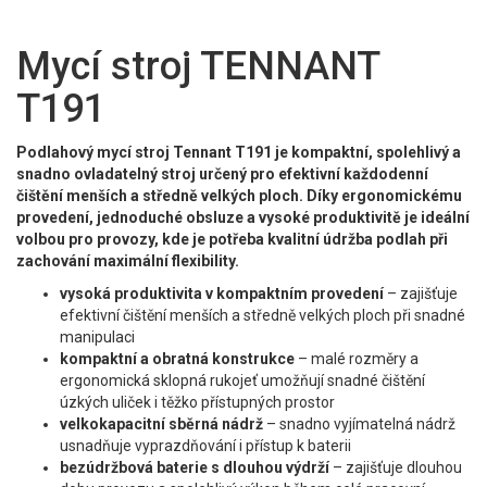
Mycí stroj TENNANT
T191
Podlahový mycí stroj Tennant T191 je kompaktní, spolehlivý a
snadno ovladatelný stroj určený pro efektivní každodenní
čištění menších a středně velkých ploch. Díky ergonomickému
provedení, jednoduché obsluze a vysoké produktivitě je ideální
volbou pro provozy, kde je potřeba kvalitní údržba podlah při
zachování maximální flexibility.
vysoká produktivita v kompaktním provedení
– zajišťuje
efektivní čištění menších a středně velkých ploch při snadné
manipulaci
kompaktní a obratná konstrukce
– malé rozměry a
ergonomická sklopná rukojeť umožňují snadné čištění
úzkých uliček i těžko přístupných prostor
velkokapacitní sběrná nádrž
– snadno vyjímatelná nádrž
usnadňuje vyprazdňování i přístup k baterii
bezúdržbová baterie s dlouhou výdrží
– zajišťuje dlouhou