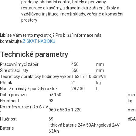
prodejny, obchodní centra, hotely a penziony,
restaurace a kavárny, zdravotnická zařízení, školy a
vzdělávací instituce, menší sklady, veřejné a komerční
prostory
Líbí se Vám tento mycí stroj? Pro bližší informace nás
kontaktujte.
ZÍSKAT NABÍDKU
Technické parametry
Pracovní mycí záběr
450
mm
Šíře stírací lišty
550
mm
Teoretický / praktický hodinový výkon
1 631 / 1 050
m²/h
Přítlak
21
kg
Nádrž na čistý / použitý roztok
28 / 30
L
Doba provozu
až 150
min
Hmotnost
93
kg
Rozměry stroje ( D x Š x V
960 x 550 x 1 220
mm
)
Hlučnost
69
dBA
lithiová baterie 24V 50Ah/gelová 24V
Baterie
63Ah