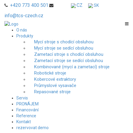
+420 773 400 501
CZ
SK
info@tcs-czech.cz
O nás
Produkty
Mycí stroje s chodící obsluhou
Mycí stroje se sedící obsluhou
Zametací stroje s chodící obsluhou
Zametací stroje se sedící obsluhou
Kombinované (mycí a zametací) stroje
Robotické stroje
Kobercové extraktory
Průmyslové vysavače
Repasované stroje
Servis
PRONÁJEM
Financování
Reference
Kontakt
rezervovat demo