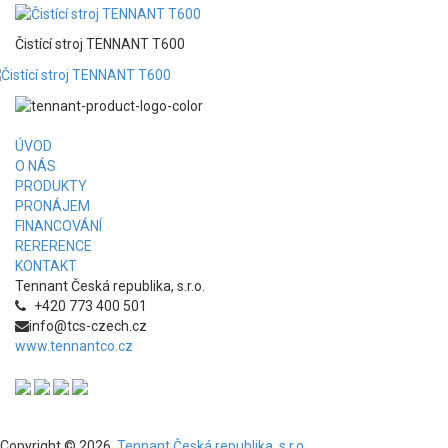
Čistící stroj TENNANT T600
ÚVOD
O NÁS
PRODUKTY
PRONÁJEM
FINANCOVÁNÍ
RERERENCE
KONTAKT
Tennant Česká republika, s.r.o.
+420 773 400 501
info@tcs-czech.cz
www.tennantco.cz
Copyright © 2026,
Tennant Česká republika, s.r.o