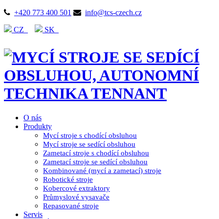
+420 773 400 501
info@tcs-czech.cz
CZ
SK
O nás
Produkty
Mycí stroje s chodící obsluhou
Mycí stroje se sedící obsluhou
Zametací stroje s chodící obsluhou
Zametací stroje se sedící obsluhou
Kombinované (mycí a zametací) stroje
Robotické stroje
Kobercové extraktory
Průmyslové vysavače
Repasované stroje
Servis