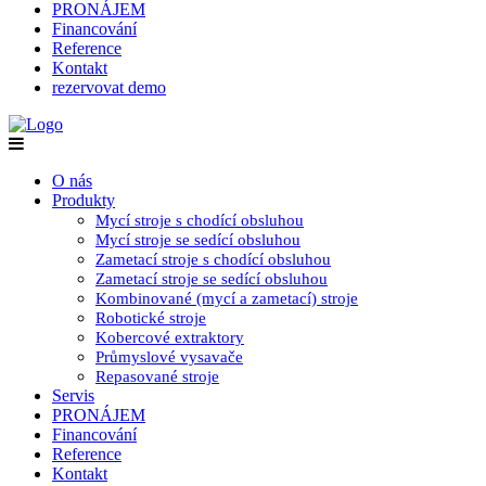
PRONÁJEM
Financování
Reference
Kontakt
rezervovat demo
O nás
Produkty
Mycí stroje s chodící obsluhou
Mycí stroje se sedící obsluhou
Zametací stroje s chodící obsluhou
Zametací stroje se sedící obsluhou
Kombinované (mycí a zametací) stroje
Robotické stroje
Kobercové extraktory
Průmyslové vysavače
Repasované stroje
Servis
PRONÁJEM
Financování
Reference
Kontakt