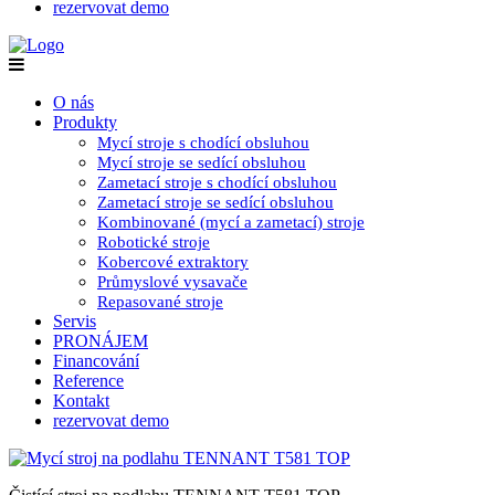
rezervovat demo
O nás
Produkty
Mycí stroje s chodící obsluhou
Mycí stroje se sedící obsluhou
Zametací stroje s chodící obsluhou
Zametací stroje se sedící obsluhou
Kombinované (mycí a zametací) stroje
Robotické stroje
Kobercové extraktory
Průmyslové vysavače
Repasované stroje
Servis
PRONÁJEM
Financování
Reference
Kontakt
rezervovat demo