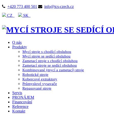
+420 773 400 501
info@tcs-czech.cz
CZ
SK
O nás
Produkty
Mycí stroje s chodící obsluhou
Mycí stroje se sedící obsluhou
Zametací stroje s chodící obsluhou
Zametací stroje se sedící obsluhou
Kombinované (mycí a zametací) stroje
Robotické stroje
Kobercové extraktory
Průmyslové vysavače
Repasované stroje
Servis
PRONÁJEM
Financování
Reference
Kontakt