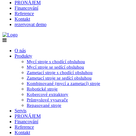
PRONÁJEM
Financování
Reference
Kontakt
rezervovat demo
O nás
Produkty
Mycí stroje s chodící obsluhou
Mycí stroje se sedící obsluhou
Zametací stroje s chodící obsluhou
Zametací stroje se sedící obsluhou
Kombinované (mycí a zametací) stroje
Robotické stroje
Kobercové extraktory
Průmyslové vysavače
Repasované stroje
Servis
PRONÁJEM
Financování
Reference
Kontakt