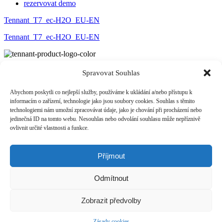
rezervovat demo
Tennant_T7_ec-H2O_EU-EN
Tennant_T7_ec-H2O_EU-EN
ÚVOD
Spravovat Souhlas
O NÁS
PRODUKTY
Abychom poskytli co nejlepší služby, používáme k ukládání a/nebo přístupu k
PRONÁJEM
informacím o zařízení, technologie jako jsou soubory cookies. Souhlas s těmito
FINANCOVÁNÍ
technologiemi nám umožní zpracovávat údaje, jako je chování při procházení nebo
RERERENCE
jedinečná ID na tomto webu. Nesouhlas nebo odvolání souhlasu může nepříznivě
KONTAKT
ovlivnit určité vlastnosti a funkce.
Tennant Česká republika, s.r.o.
+420 773 400 501
info@tcs-czech.cz
Příjmout
www.tennantco.cz
Odmítnout
Zobrazit předvolby
Copyright © 2026,
Tennant Česká republika, s.r.o
Spravovat souhlas
|
Zásady cookies (EU)
|
Ochrana osobních údajů
|
Zásady cookies