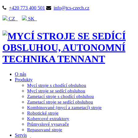
+420 773 400 501
info@tcs-czech.cz
CZ
SK
O nás
Produkty
Mycí stroje s chodící obsluhou
Mycí stroje se sedící obsluhou
Zametací stroje s chodící obsluhou
Zametací stroje se sedící obsluhou
Kombinované (mycí a zametací) stroje
Robotické stroje
Kobercové extraktory
Průmyslové vysavače
Repasované stroje
Servis