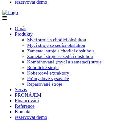
rezervovat demo
O nás
Produkty
Mycí stroje s chodící obsluhou
Mycí stroje se sedící obsluhou
Zametací stroje s chodící obsluhou
Zametací stroje se sedící obsluhou
Kombinované (mycí a zametací) stroje
Robotické stroje
Kobercové extraktory
Průmyslové vysavače
Repasované stroje
Servis
PRONÁJEM
Financování
Reference
Kontakt
rezervovat demo