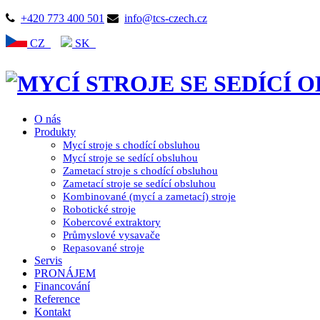
+420 773 400 501
info@tcs-czech.cz
CZ
SK
O nás
Produkty
Mycí stroje s chodící obsluhou
Mycí stroje se sedící obsluhou
Zametací stroje s chodící obsluhou
Zametací stroje se sedící obsluhou
Kombinované (mycí a zametací) stroje
Robotické stroje
Kobercové extraktory
Průmyslové vysavače
Repasované stroje
Servis
PRONÁJEM
Financování
Reference
Kontakt