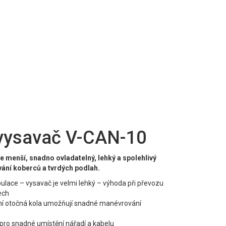
vysavač V-CAN-10
 menší, snadno ovladatelný, lehký a spolehlivý
ání koberců a tvrdých podlah.
lace – vysavač je velmi lehký – výhoda při převozu
ech
ední otočná kola umožňují snadné manévrování
 pro snadné umístění nářadí a kabelu