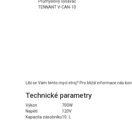
Průmyslový vysavač
TENNANT V-CAN-10
Líbí se Vám tento mycí stroj? Pro bližší informace nás kon
Technické parametry
Výkon
700
W
Napětí
120
V
Kapacita zásobníku
10
L