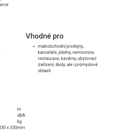
berce
Vhodné pro
maloobchodní prodejny,
L
kanceláře, jídelny, nemocnice,
restaurace, kavárny, ubytovací
zařízení, školy, ale i průmyslové
oblasti
m
dBA
kg
330 x 330
mm