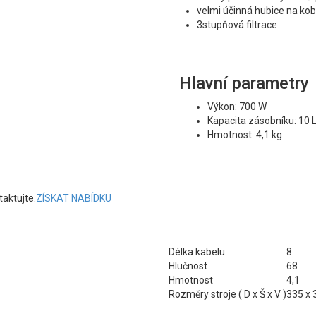
velmi účinná hubice na ko
3stupňová filtrace
Hlavní parametry
Výkon:
700 W
Kapacita zásobníku:
10 
Hmotnost:
4,1 kg
taktujte.
ZÍSKAT NABÍDKU
Délka kabelu
8
Hlučnost
68
Hmotnost
4,1
Rozměry stroje ( D x Š x V )
335 x 