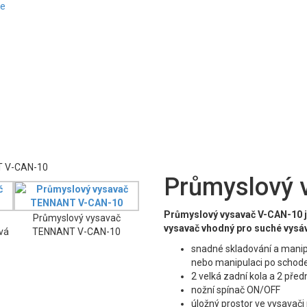
je
Průmyslový 
Průmyslový vysavač V-CAN-10 je
Průmyslový vysavač
vysavač vhodný pro suché vysáv
vá
TENNANT V-CAN-10
snadné skladování a manipu
nebo manipulaci po schod
2 velká zadní kola a 2 př
nožní spínač ON/OFF
úložný prostor ve vysavači