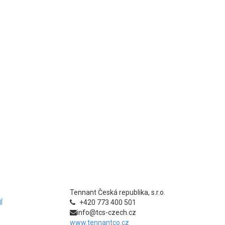
Tennant Česká republika, s.r.o.
Í
+420 773 400 501
info@tcs-czech.cz
www.tennantco.cz