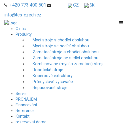
+420 773 400 501
CZ
SK
info@tcs-czech.cz
O nás
Produkty
Mycí stroje s chodící obsluhou
Mycí stroje se sedící obsluhou
Zametací stroje s chodící obsluhou
Zametací stroje se sedící obsluhou
Kombinované (mycí a zametací) stroje
Robotické stroje
Kobercové extraktory
Průmyslové vysavače
Repasované stroje
Servis
PRONÁJEM
Financování
Reference
Kontakt
rezervovat demo