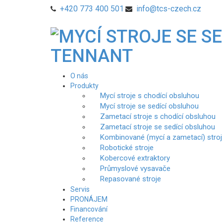
+420 773 400 501
info@tcs-czech.cz
O nás
Produkty
Mycí stroje s chodící obsluhou
Mycí stroje se sedící obsluhou
Zametací stroje s chodící obsluhou
Zametací stroje se sedící obsluhou
Kombinované (mycí a zametací) stro
Robotické stroje
Kobercové extraktory
Průmyslové vysavače
Repasované stroje
Servis
PRONÁJEM
Financování
Reference