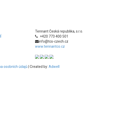
Tennant Česká republika, s.r.o.
Í
+420 773 400 501
info@tcs-czech.cz
www.tennantco.cz
a osobních údajů
| Created by:
Adwell