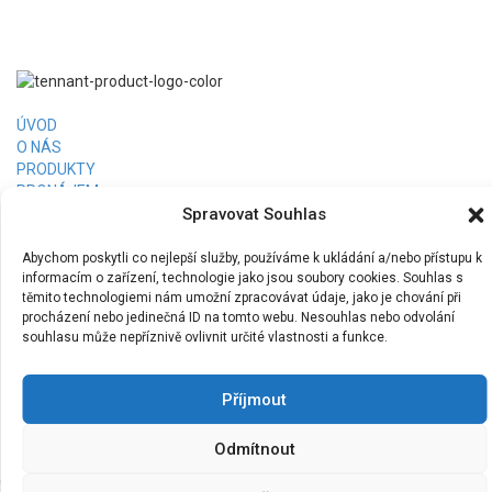
ÚVOD
O NÁS
PRODUKTY
PRONÁJEM
FINANCOVÁNÍ
Spravovat Souhlas
RERERENCE
KONTAKT
Abychom poskytli co nejlepší služby, používáme k ukládání a/nebo přístupu k
Tennant Česká republika, s.r.o.
informacím o zařízení, technologie jako jsou soubory cookies. Souhlas s
těmito technologiemi nám umožní zpracovávat údaje, jako je chování při
+420 773 400 501
procházení nebo jedinečná ID na tomto webu. Nesouhlas nebo odvolání
info@tcs-czech.cz
souhlasu může nepříznivě ovlivnit určité vlastnosti a funkce.
www.tennantco.cz
Příjmout
Odmítnout
Copyright © 2026,
Tennant Česká republika, s.r.o