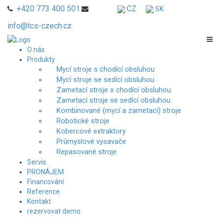
+420 773 400 501
CZ
SK
info@tcs-czech.cz
O nás
Produkty
Mycí stroje s chodící obsluhou
Mycí stroje se sedící obsluhou
Zametací stroje s chodící obsluhou
Zametací stroje se sedící obsluhou
Kombinované (mycí a zametací) stroje
Robotické stroje
Kobercové extraktory
Průmyslové vysavače
Repasované stroje
Servis
PRONÁJEM
Financování
Reference
Kontakt
rezervovat demo