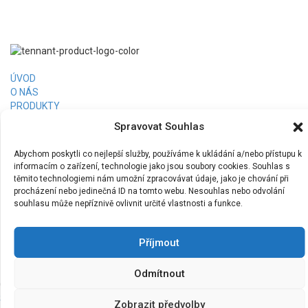
ÚVOD
O NÁS
PRODUKTY
PRONÁJEM
Spravovat Souhlas
FINANCOVÁNÍ
RERERENCE
Abychom poskytli co nejlepší služby, používáme k ukládání a/nebo přístupu k
KONTAKT
informacím o zařízení, technologie jako jsou soubory cookies. Souhlas s
Tennant Česká republika, s.r.o.
těmito technologiemi nám umožní zpracovávat údaje, jako je chování při
+420 773 400 501
procházení nebo jedinečná ID na tomto webu. Nesouhlas nebo odvolání
info@tcs-czech.cz
souhlasu může nepříznivě ovlivnit určité vlastnosti a funkce.
www.tennantco.cz
Příjmout
Odmítnout
Copyright © 2026,
Tennant Česká republika, s.r.o
Spravovat souhlas
|
Zásady cookies (EU)
|
Ochrana osobních údajů
|
Zobrazit předvolby