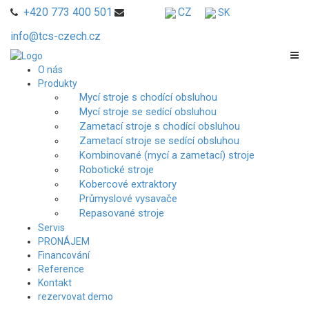
+420 773 400 501
CZ
SK
info@tcs-czech.cz
O nás
Produkty
Mycí stroje s chodící obsluhou
Mycí stroje se sedící obsluhou
Zametací stroje s chodící obsluhou
Zametací stroje se sedící obsluhou
Kombinované (mycí a zametací) stroje
Robotické stroje
Kobercové extraktory
Průmyslové vysavače
Repasované stroje
Servis
PRONÁJEM
Financování
Reference
Kontakt
rezervovat demo