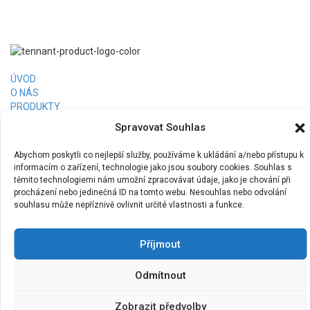
ÚVOD
O NÁS
PRODUKTY
PRONÁJEM
Spravovat Souhlas
FINANCOVÁNÍ
RERERENCE
Abychom poskytli co nejlepší služby, používáme k ukládání a/nebo přístupu k
KONTAKT
informacím o zařízení, technologie jako jsou soubory cookies. Souhlas s
Tennant Česká republika, s.r.o.
těmito technologiemi nám umožní zpracovávat údaje, jako je chování při
+420 773 400 501
procházení nebo jedinečná ID na tomto webu. Nesouhlas nebo odvolání
info@tcs-czech.cz
souhlasu může nepříznivě ovlivnit určité vlastnosti a funkce.
www.tennantco.cz
Příjmout
Odmítnout
Copyright © 2026,
Tennant Česká republika, s.r.o
Spravovat souhlas
|
Zásady cookies (EU)
|
Ochrana osobních údajů
|
Zobrazit předvolby