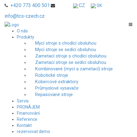
+420 773 400 501
CZ
SK
info@tcs-czech.cz
O nás
Produkty
Mycí stroje s chodící obsluhou
Mycí stroje se sedící obsluhou
Zametací stroje s chodící obsluhou
Zametací stroje se sedící obsluhou
Kombinované (mycí a zametací) stroje
Robotické stroje
Kobercové extraktory
Průmyslové vysavače
Repasované stroje
Servis
PRONÁJEM
Financování
Reference
Kontakt
rezervovat demo