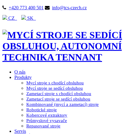
+420 773 400 501
info@tcs-czech.cz
CZ
SK
O nás
Produkty
Mycí stroje s chodící obsluhou
Mycí stroje se sedící obsluhou
Zametací stroje s chodící obsluhou
Zametací stroje se sedící obsluhou
Kombinované (mycí a zametací) stroje
Robotické stroje
Kobercové extraktory
Průmyslové vysavače
Repasované stroje
Servis