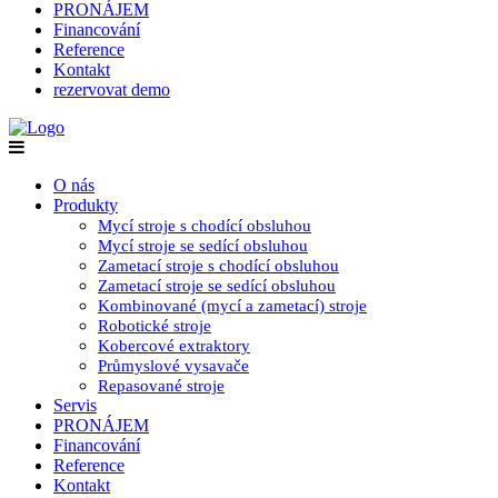
PRONÁJEM
Financování
Reference
Kontakt
rezervovat demo
O nás
Produkty
Mycí stroje s chodící obsluhou
Mycí stroje se sedící obsluhou
Zametací stroje s chodící obsluhou
Zametací stroje se sedící obsluhou
Kombinované (mycí a zametací) stroje
Robotické stroje
Kobercové extraktory
Průmyslové vysavače
Repasované stroje
Servis
PRONÁJEM
Financování
Reference
Kontakt