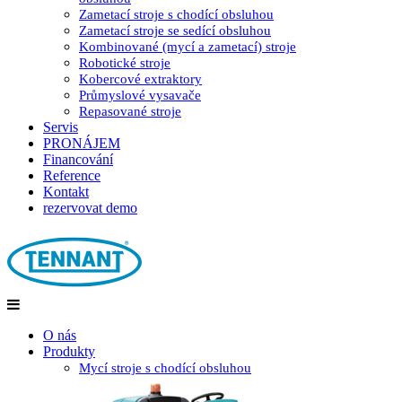
Zametací stroje s chodící obsluhou
Zametací stroje se sedící obsluhou
Kombinované (mycí a zametací) stroje
Robotické stroje
Kobercové extraktory
Průmyslové vysavače
Repasované stroje
Servis
PRONÁJEM
Financování
Reference
Kontakt
rezervovat demo
O nás
Produkty
Mycí stroje s chodící obsluhou