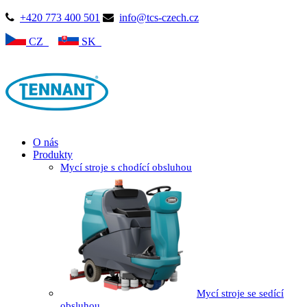
+420 773 400 501
info@tcs-czech.cz
CZ
SK
O nás
Produkty
Mycí stroje s chodící obsluhou
Mycí stroje se sedící
obsluhou