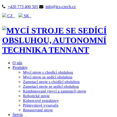
+420 773 400 501
info@tcs-czech.cz
CZ
SK
O nás
Produkty
Mycí stroje s chodící obsluhou
Mycí stroje se sedící obsluhou
Zametací stroje s chodící obsluhou
Zametací stroje se sedící obsluhou
Kombinované (mycí a zametací) stroje
Robotické stroje
Kobercové extraktory
Průmyslové vysavače
Repasované stroje
Servis