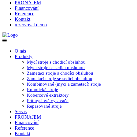
PRONÁJEM
Financování
Reference
Kontakt
rezervovat demo
O nás
Produkty
Mycí stroje s chodící obsluhou
Mycí stroje se sedící obsluhou
Zametací stroje s chodící obsluhou
Zametací stroje se sedící obsluhou
Kombinované (mycí a zametací) stroje
Robotické stroje
Kobercové extraktory
Průmyslové vysavače
Repasované stroje
Servis
PRONÁJEM
Financování
Reference
Kontakt