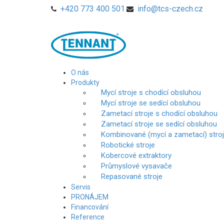
+420 773 400 501
info@tcs-czech.cz
O nás
Produkty
Mycí stroje s chodící obsluhou
Mycí stroje se sedící obsluhou
Zametací stroje s chodící obsluhou
Zametací stroje se sedící obsluhou
Kombinované (mycí a zametací) stro
Robotické stroje
Kobercové extraktory
Průmyslové vysavače
Repasované stroje
Servis
PRONÁJEM
Financování
Reference