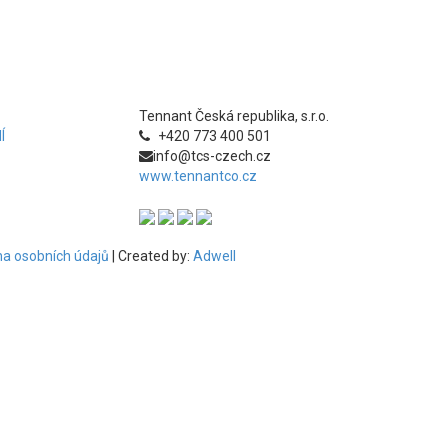
Tennant Česká republika, s.r.o.
Í
+420 773 400 501
info@tcs-czech.cz
www.tennantco.cz
a osobních údajů
| Created by:
Adwell