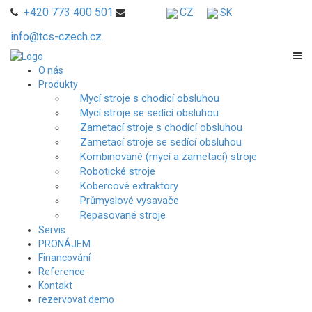
+420 773 400 501
CZ
SK
info@tcs-czech.cz
O nás
Produkty
Mycí stroje s chodící obsluhou
Mycí stroje se sedící obsluhou
Zametací stroje s chodící obsluhou
Zametací stroje se sedící obsluhou
Kombinované (mycí a zametací) stroje
Robotické stroje
Kobercové extraktory
Průmyslové vysavače
Repasované stroje
Servis
PRONÁJEM
Financování
Reference
Kontakt
rezervovat demo