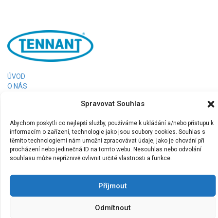
ÚVOD
O NÁS
PRODUKTY
Spravovat Souhlas
PRONÁJEM
FINANCOVÁNÍ
Abychom poskytli co nejlepší služby, používáme k ukládání a/nebo přístupu k
RERERENCE
informacím o zařízení, technologie jako jsou soubory cookies. Souhlas s
KONTAKT
těmito technologiemi nám umožní zpracovávat údaje, jako je chování při
Tennant Česká republika, s.r.o.
procházení nebo jedinečná ID na tomto webu. Nesouhlas nebo odvolání
+420 773 400 501
souhlasu může nepříznivě ovlivnit určité vlastnosti a funkce.
info@tcs-czech.cz
www.tennantco.cz
Příjmout
Odmítnout