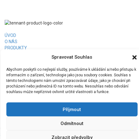
ÚVOD
O NÁS
PRODUKTY
PRONÁJEM
Spravovat Souhlas
FINANCOVÁNÍ
RERERENCE
Abychom poskytli co nejlepší služby, používáme k ukládání a/nebo přístupu k
KONTAKT
informacím o zařízení, technologie jako jsou soubory cookies. Souhlas s
Tennant Česká republika, s.r.o.
těmito technologiemi nám umožní zpracovávat údaje, jako je chování při
+420 773 400 501
procházení nebo jedinečná ID na tomto webu. Nesouhlas nebo odvolání
info@tcs-czech.cz
souhlasu může nepříznivě ovlivnit určité vlastnosti a funkce.
www.tennantco.cz
Příjmout
Odmítnout
Copyright © 2026,
Tennant Česká republika, s.r.o
Spravovat souhlas
|
Zásady cookies (EU)
|
Ochrana osobních údajů
|
Zobrazit předvolby