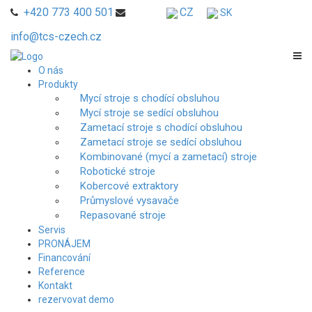
+420 773 400 501
CZ
SK
info@tcs-czech.cz
O nás
Produkty
Mycí stroje s chodící obsluhou
Mycí stroje se sedící obsluhou
Zametací stroje s chodící obsluhou
Zametací stroje se sedící obsluhou
Kombinované (mycí a zametací) stroje
Robotické stroje
Kobercové extraktory
Průmyslové vysavače
Repasované stroje
Servis
PRONÁJEM
Financování
Reference
Kontakt
rezervovat demo